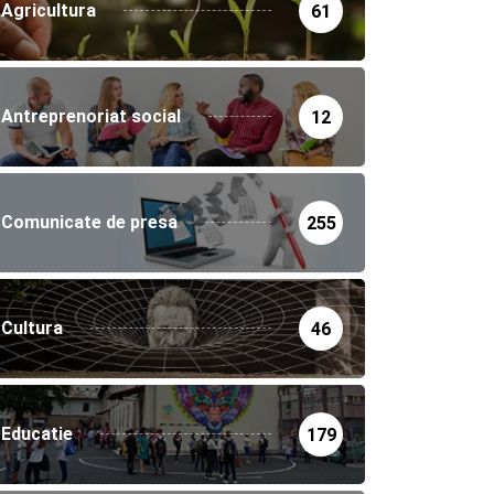
Agricultura
61
Antreprenoriat social
12
Comunicate de presa
255
Cultura
46
Educatie
179