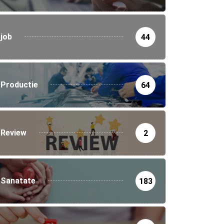
job
44
Productie
64
Review
2
Sanatate
183