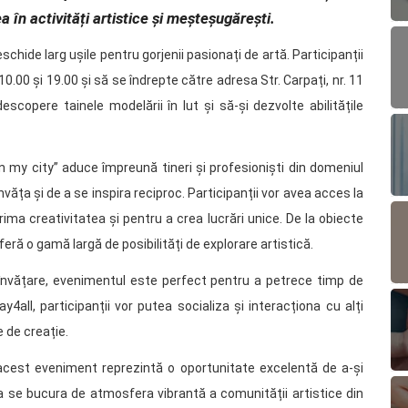
a în activități artistice și meșteșugărești.
deschide larg ușile pentru gorjenii pasionați de artă. Participanții
 10.00 și 19.00 și să se îndrepte către adresa Str. Carpați, nr. 11
scopere tainele modelării în lut și să-și dezvolte abilitățile
n my city” aduce împreună tineri și profesioniști din domeniul
nvăța și de a se inspira reciproc. Participanții vor avea acces la
ma creativitatea și pentru a crea lucrări unice. De la obiecte
oferă o gamă largă de posibilități de explorare artistică.
învățare, evenimentul este perfect pentru a petrece timp de
lay4all, participanții vor putea socializa și interacționa cu alți
e de creație.
 acest eveniment reprezintă o oportunitate excelentă de a-și
e a se bucura de atmosfera vibrantă a comunității artistice din