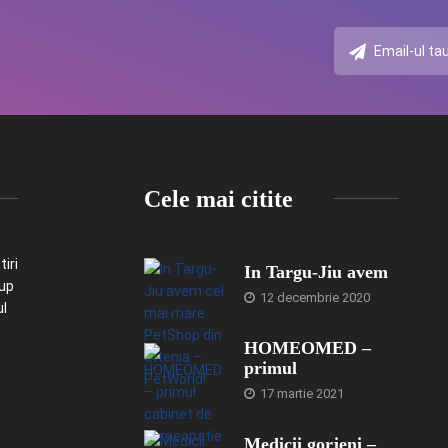
Cele mai citite
iri
In Targu-Jiu avem
-up
12 decembrie 2020
ul
HOMEOMED –
primul
17 martie 2021
Medicii gorjeni –