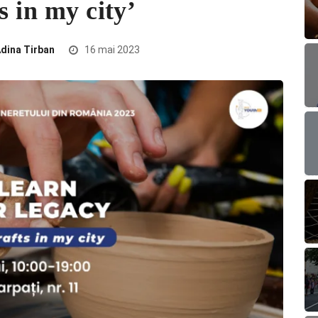
s in my city’
dina Tirban
16 mai 2023