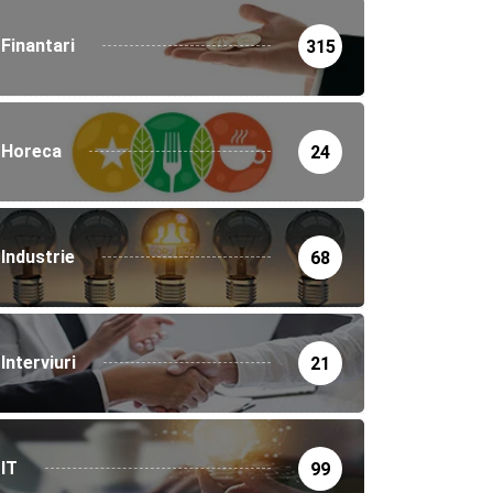
Finantari
315
Horeca
24
Industrie
68
Interviuri
21
IT
99