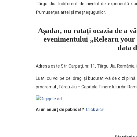
Târgu Jiu. Indiferent de nivelul de experiență sa
frumusețea artei și meșteșugurilor.
Așadar, nu ratați ocazia de a vă
evenimentului „Relearn your l
data d
Adresa este Str. Carpați, nr. 11, Târgu Jiu, România, i
Luați cu voi pe cei dragi și bucurați-vă de o zi plin
programul „Târgu Jiu – Capitala Tineretului din Rom
Ai un anunț de publicat?
Click aici!