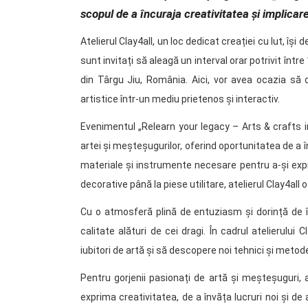
scopul de a încuraja creativitatea și implicare
Atelierul Clay4all, un loc dedicat creației cu lut, își 
sunt invitați să aleagă un interval orar potrivit între
din Târgu Jiu, România. Aici, vor avea ocazia să de
artistice într-un mediu prietenos și interactiv.
Evenimentul „Relearn your legacy – Arts & crafts i
artei și meșteșugurilor, oferind oportunitatea de a î
materiale și instrumente necesare pentru a-și expri
decorative până la piese utilitare, atelierul Clay4all 
Cu o atmosferă plină de entuziasm și dorință de 
calitate alături de cei dragi. În cadrul atelierului C
iubitori de artă și să descopere noi tehnici și metod
Pentru gorjenii pasionați de artă și meșteșuguri,
exprima creativitatea, de a învăța lucruri noi și d