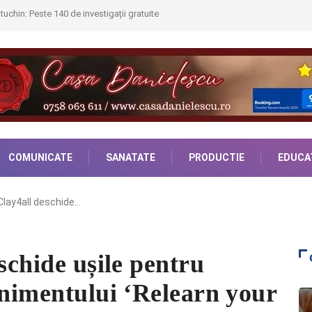
uchin: Peste 140 de investigații gratuite
COMUNICATE
SANATATE
PRODUCTIE
EDUCA
 Clay4all deschide…
schide ușile pentru
enimentului ‘Relearn your