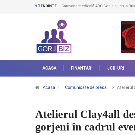
Caravana medicală ABC Gorj a ajuns la Bust
TENDINTE
ACASA
FINANTARI
JOB-URI
Acasa
Comunicate de presa
Atelierul
Atelierul Clay4all de
gorjeni în cadrul ev