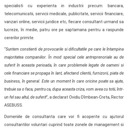
specialisti cu experienta in industrii precum: bancara,
telecomunicatii, servicii medicale, publicitate, servicii financiare,
vanzari online, servicii juridice etc, fiecare consultant urmand sa
lucreze, ȋn medie, patru ore pe saptamana pentru a raspunde
cererilor primite.
“
Suntem constienti de provocarile si dificultatile pe care le ȋntampina
majoritatea companiilor. Ȋn mod special cele antreprenoriale au de
suferit ȋn aceasta perioada, ȋn care problemele legate de oameni si
cele financiare se propaga ȋn lant, afectand clientii, furnizorii, piata de
business, ȋn general. Este un moment ȋn care oricine poate sa ajute,
trebuie sa o faca, pentru ca, dupa aceasta criza, vom avea cu totii, ȋntr-
un fel sau altul, de suferit
”, a declarat Ovidiu Dȋmbean-Creta, Rector
ASEBUSS.
Domeniile de consultanta care vor fi acoperite cu ajutorul
consultantilor voluntari cuprind toate zonele de management si