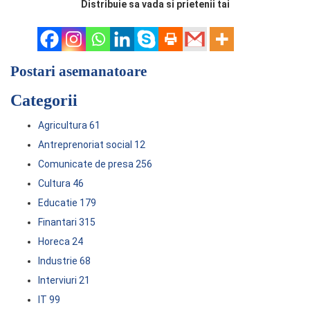
Distribuie sa vada si prietenii tai
Postari asemanatoare
Categorii
Agricultura
61
Antreprenoriat social
12
Comunicate de presa
256
Cultura
46
Educatie
179
Finantari
315
Horeca
24
Industrie
68
Interviuri
21
IT
99