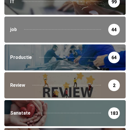
IT
99
job
44
Productie
64
Review
2
Sanatate
183