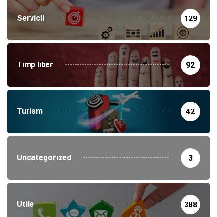
Servicii
129
Timp liber
92
Turism
42
Uncategorized
3
Utile
388