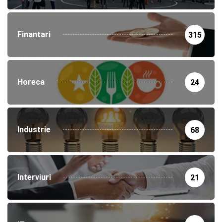
Finantari
315
Horeca
24
Industrie
68
Interviuri
21