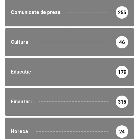
Comunicate de presa
255
Cultura
46
Educatie
179
Finantari
315
Horeca
24