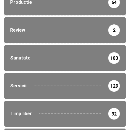
Productie
64
Review
2
Sanatate
183
Servicii
129
Timp liber
92