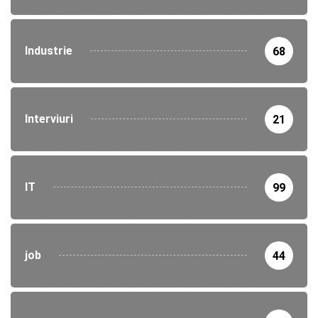
Industrie
68
Interviuri
21
IT
99
job
44