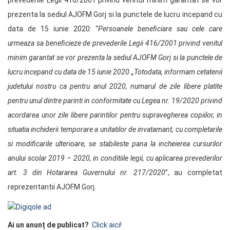
prevederile Legii 416/2001 privind venitul minim garantat se vor
prezenta la sediul AJOFM Gorj si la punctele de lucru incepand cu
data de 15 iunie 2020: “
Persoanele beneficiare sau cele care
urmeaza sa beneficieze de prevederile Legii 416/2001 privind venitul
minim garantat se vor prezenta la sediul AJOFM Gorj si la punctele de
lucru incepand cu data de 15 iunie 2020.„Totodata, informam cetatenii
judetului nostru ca pentru anul 2020, numarul de zile libere platite
pentru unul dintre parinti in conformitate cu Legea nr. 19/2020 privind
acordarea unor zile libere parintilor pentru supravegherea copiilor, in
situatia inchiderii temporare a unitatilor de invatamant, cu completarile
si modificarile ulterioare, se stabileste pana la incheierea cursurilor
anului scolar 2019 – 2020, in conditiile legii, cu aplicarea prevederilor
art. 3 din Hotararea Guvernului nr. 217/2020
”, au completat
reprezentantii AJOFM Gorj.
Ai un anunț de publicat?
Click aici!