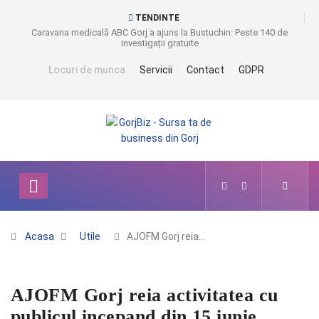
TENDINTE
Caravana medicală ABC Gorj a ajuns la Bustuchin: Peste 140 de
investigații gratuite
Locuri de munca
Servicii
Contact
GDPR
Acasa
Utile
AJOFM Gorj reia…
AJOFM Gorj reia activitatea cu
publicul incepand din 15 iunie