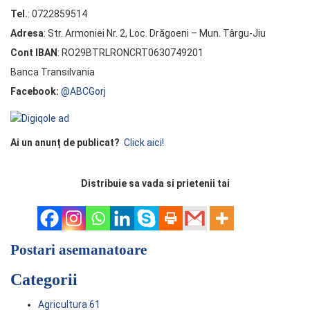
Tel.
: 0722859514
Adresa
: Str. Armoniei Nr. 2, Loc. Drăgoeni – Mun. Târgu-Jiu
Cont IBAN
: RO29BTRLRONCRT0630749201
Banca Transilvania
Facebook:
@ABCGorj
Ai un anunț de publicat?
Click aici!
Distribuie sa vada si prietenii tai
Postari asemanatoare
Categorii
Agricultura
61