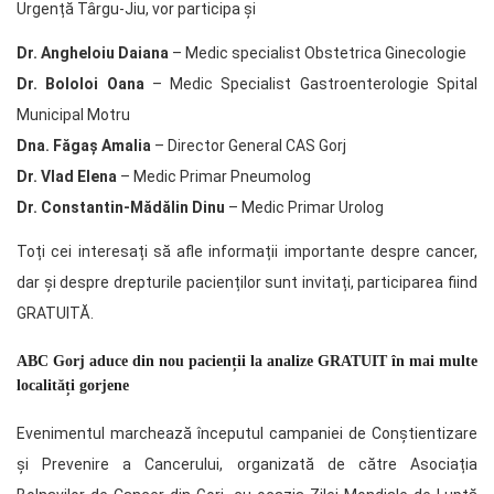
Urgență Târgu-Jiu, vor participa și
Dr. Angheloiu Daiana
– Medic specialist Obstetrica Ginecologie
Dr. Bololoi Oana
– Medic Specialist Gastroenterologie Spital
Municipal Motru
Dna. Făgaș Amalia
– Director General CAS Gorj
Dr. Vlad Elena
– Medic Primar Pneumolog
Dr. Constantin-Mădălin Dinu
– Medic Primar Urolog
Toți cei interesați să afle informații importante despre cancer,
dar și despre drepturile pacienților sunt invitați, participarea fiind
GRATUITĂ.
ABC Gorj aduce din nou pacienții la analize GRATUIT în mai multe
localități gorjene
Evenimentul marchează începutul campaniei de Conștientizare
și Prevenire a Cancerului, organizată de către Asociația