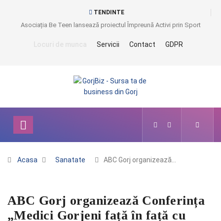
TENDINTE
Asociația Be Teen lansează proiectul Împreună Activi prin Sport
Locuri de munca
Servicii
Contact
GDPR
Acasa
Sanatate
ABC Gorj organizează…
ABC Gorj organizează Conferința
„Medici Gorjeni față în față cu