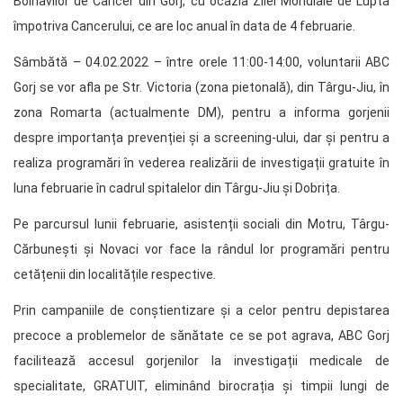
Bolnavilor de Cancer din Gorj, cu ocazia Zilei Mondiale de Luptă
împotriva Cancerului, ce are loc anual în data de 4 februarie.
Sâmbătă – 04.02.2022 – între orele 11:00-14:00, voluntarii ABC
Gorj se vor afla pe Str. Victoria (zona pietonală), din Târgu-Jiu, în
zona Romarta (actualmente DM), pentru a informa gorjenii
despre importanța prevenției și a screening-ului, dar și pentru a
realiza programări în vederea realizării de investigații gratuite în
luna februarie în cadrul spitalelor din Târgu-Jiu și Dobrița.
Pe parcursul lunii februarie, asistenții sociali din Motru, Târgu-
Cărbunești și Novaci vor face la rândul lor programări pentru
cetățenii din localitățile respective.
Prin campaniile de conștientizare și a celor pentru depistarea
precoce a problemelor de sănătate ce se pot agrava, ABC Gorj
facilitează accesul gorjenilor la investigații medicale de
specialitate, GRATUIT, eliminând birocrația și timpii lungi de