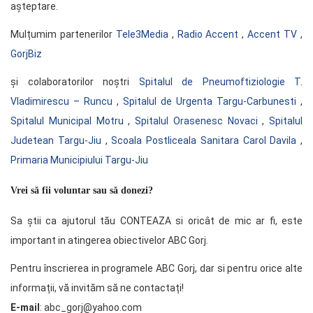
așteptare.
Mulțumim partenerilor
Tele3Media
,
Radio Accent
,
Accent TV
,
GorjBiz
și colaboratorilor noștri
Spitalul de Pneumoftiziologie T.
Vladimirescu – Runcu
,
Spitalul de Urgenta Targu-Carbunesti
,
Spitalul Municipal Motru
,
Spitalul Orasenesc Novaci
,
Spitalul
Judetean Targu-Jiu
,
Scoala Postliceala Sanitara Carol Davila
,
Primaria Municipiului Targu-Jiu
Vrei să fii voluntar sau să donezi?
Sa știi ca ajutorul tău CONTEAZA si oricât de mic ar fi, este
important in atingerea obiectivelor ABC Gorj.
Pentru înscrierea in programele ABC Gorj, dar si pentru orice alte
informații, vă invităm să ne contactați!
E-mail
: abc_gorj@yahoo.com