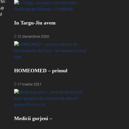
iri
-up
ul
In Targu-Jiu avem
12 decembrie 2020
HOMEOMED – primul
17 martie 2021
Medicii gorjeni –