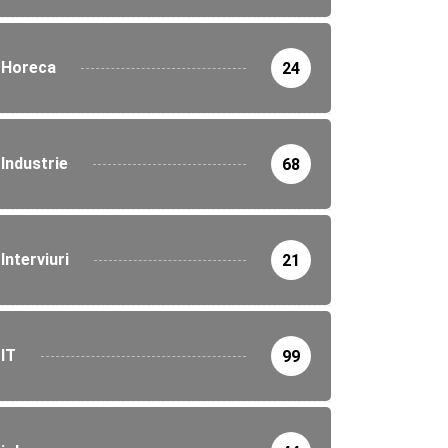
Horeca
24
Industrie
68
Interviuri
21
IT
99