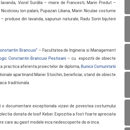
 lavanda, Viorel Surdila – miere de Francesti, Marin Predut –
Nicolcioiu Ion-palarii, Pupazan Liliana, Marin Niculae costume
i – produse din lavanda, sapunuri naturale, Radu Sorin bijuterii
Constantin Brancusi”
– Facultatea de Ingineria si Management
ogic Constantin Brancusi Pestisani
– cu expozitii de obiecte
tea practica aferenta proiectelor de diploma,
Bunicii Comunitatii
ionale apartinand Mariei Stoichin, beneficiar, stand de obiecte
aca traditionala.
t o documentare exceptionala vizavi de povestea costumului
lectia donata de Iosif Keber. Expozitia a fost foarte apreciata
are care au gasit modele inca nedescoperite de ei inca.