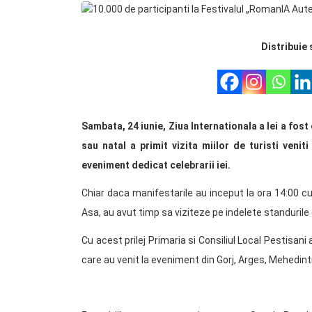
Distribuie 
Sambata, 24 iunie, Ziua Internationala a Iei a fos
sau natal a primit vizita miilor de turisti veni
eveniment dedicat celebrarii iei.
Chiar daca manifestarile au inceput la ora 14:00 cu
Asa, au avut timp sa viziteze pe indelete standurile
Cu acest prilej Primaria si Consiliul Local Pestisani 
care au venit la eveniment din Gorj, Arges, Mehedint