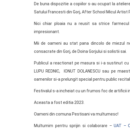
De buna dispozitie a copiilor s-au ocupat la ateliere
Satului Francesti din Gorj, After School Micul Artist 
Nici chiar ploaia nu a reusit sa strice farmecu
impresionant.
Mii de oameni au stat pana dincolo de miezul nopt
consacrate din Gorj, de Doina Gorjului si solistii sai.
Publicul a reactionat pe masura si i-a sustinut 
LUPU REDNIC, IONUT DOLANESCU sau pe maestru
oamenilor si-a prelungit special pentru public recital
Festivalul s-a incheiat cu un frumos foc de artificii i
Aceasta a fost editia 2023.
Oameni din comuna Pestisani va multumesc!
Multumim pentru sprijin si colaborare –
UAT – Co