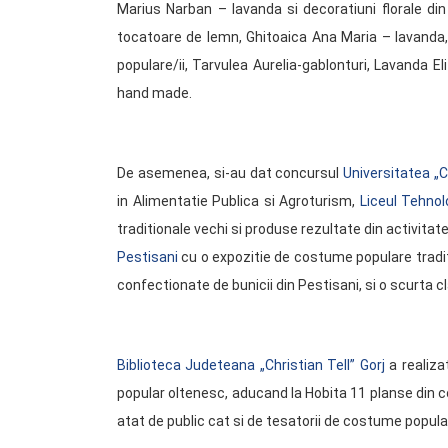
Marius Narban – lavanda si decoratiuni florale din
tocatoare de lemn, Ghitoaica Ana Maria – lavanda, 
populare/ii, Tarvulea Aurelia-gablonturi, Lavanda El
hand made.
De asemenea, si-au dat concursul
Universitatea „
in Alimentatie Publica si Agroturism,
Liceul Tehnol
traditionale vechi si produse rezultate din activita
Pestisani
cu o expozitie de costume populare tradit
confectionate de bunicii din Pestisani, si o scurta cl
Biblioteca Judeteana „Christian Tell” Gorj
a realiza
popular oltenesc, aducand la Hobita 11 planse din co
atat de public cat si de tesatorii de costume popul