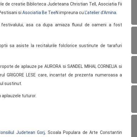
le de creatie Biblioteca Judeteana Christian Tell, Asociatia Fii
Pestisani si
Asociatia Be TeeN
impreuna cu
L’atelier d’Amina
.
l festivalului, asa ca dupa amiaza fluxul de oameni a fost
ii sa asiste la recitalurile folclorice sustinute de tarafuri
cu ropote de aplauze pe AURORA si SANDEL MIHAI, CORNELIA si
l GRIGORE LESE care, incantat de prezenta numeroasa a
ul sustinut.
n aplauzele tuturor.
nsiliul Judetean Gorj
, Scoala Populara de Arte Constantin