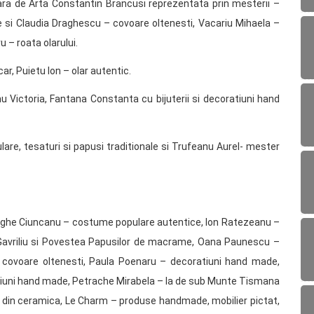
ara de Arta Constantin Brancusi reprezentata prin mesterii –
e si Claudia Draghescu – covoare oltenesti, Vacariu Mihaela –
u – roata olarului.
ar, Puietu Ion – olar autentic.
 Victoria, Fantana Constanta cu bijuterii si decoratiuni hand
re, tesaturi si papusi traditionale si Trufeanu Aurel- mester
Gheorghe Ciuncanu – costume populare autentice, Ion Ratezeanu –
a Gavriliu si Povestea Papusilor de macrame, Oana Paunescu –
 – covoare oltenesti, Paula Poenaru – decoratiuni hand made,
oratiuni hand made, Petrache Mirabela – Ia de sub Munte Tismana
e din ceramica, Le Charm – produse handmade, mobilier pictat,