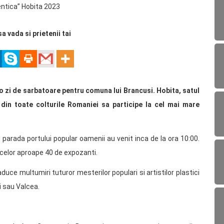
sa vada si prietenii tai
t o zi de sarbatoare pentru comuna lui Brancusi. Hobita, satul
ti din toate colturile Romaniei sa participe la cel mai mare
 parada portului popular oamenii au venit inca de la ora 10:00.
 celor aproape 40 de expozanti.
aduce multumiri tuturor mesterilor populari si artistilor plastici
i sau Valcea.