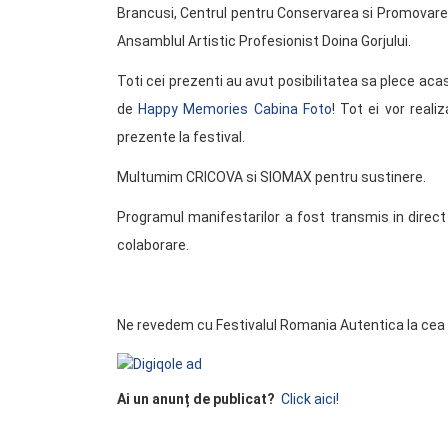
Brancusi, Centrul pentru Conservarea si Promovarea C
Ansamblul Artistic Profesionist Doina Gorjului.
Toti cei prezenti au avut posibilitatea sa plece aca
de
Happy Memories Cabina Foto
! Tot ei vor real
prezente la festival.
Multumim CRICOVA si SIOMAX pentru sustinere.
Programul manifestarilor a fost transmis in dire
colaborare.
Ne revedem cu Festivalul Romania Autentica la cea 
Ai un anunț de publicat?
Click aici!