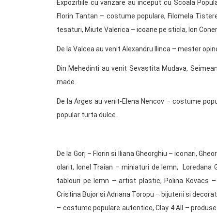
Expozitiile cu vanzare au inceput cu Scoala Popul
Florin Tantan – costume populare, Filomela Tister
tesaturi, Miute Valerica – icoane pe sticla, Ion Coner
De la Valcea au venit Alexandru Ilinca – mester opinc
Din Mehedinti au venit Sevastita Mudava, Seimeanu
made.
De la Arges au venit-Elena Nencov – costume popula
popular turta dulce.
De la Gorj – Florin si Iliana Gheorghiu – iconari, 
olarit, Ionel Traian – miniaturi de lemn, Loredan
tablouri pe lemn – artist plastic, Polina Kovacs
Cristina Bujor si Adriana Toropu – bijuterii si dec
– costume populare autentice, Clay 4 All – produs