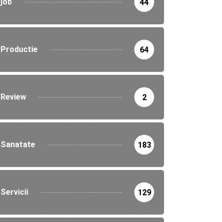
job
44
Productie
64
Review
2
Sanatate
183
Servicii
129