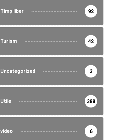
Timp liber
92
Turism
42
Uncategorized
3
Utile
388
video
6