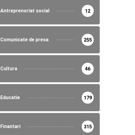
Antreprenoriat social
12
Comunicate de presa
255
Cultura
46
Educatie
179
Finantari
315