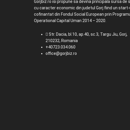
Gorjbiz.ro isi propune sa devina principala sursa de st
cu caracter economic din judetul Gorj fiind un start
cofinantat din Fondul Social European prin Program
Operational Capital Uman 2014 – 2020.
Str. Dacia, bl.10, ap.40, sc.3, Targu Jiu, Gorj,
210232, Romania
+40723.034.060
office@gorjbiz.ro