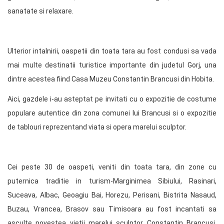
sanatate si relaxare.
Ulterior intalnirii, oaspetii din toata tara au fost condusi sa vada
mai multe destinatii turistice importante din judetul Gorj, una
dintre acestea fiind Casa Muzeu Constantin Brancusi din Hobita.
Aici, gazdele i-au asteptat pe invitati cu o expozitie de costume
populare autentice din zona comunei lui Brancusi si o expozitie
de tablouri reprezentand viata si opera marelui sculptor.
Cei peste 30 de oaspeti, veniti din toata tara, din zone cu
puternica traditie in turism-Marginimea Sibiului, Rasinari,
Suceava, Albac, Geoagiu Bai, Horezu, Perisani, Bistrita Nasaud,
Buzau, Vrancea, Brasov sau Timisoara au fost incantati sa
asculte povestea vietii marelui sculptor Constantin Brancusi,