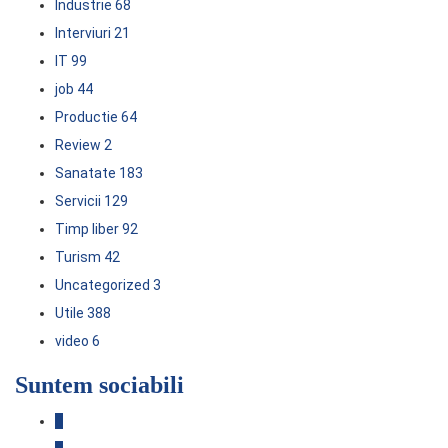
Industrie
68
Interviuri
21
IT
99
job
44
Productie
64
Review
2
Sanatate
183
Servicii
129
Timp liber
92
Turism
42
Uncategorized
3
Utile
388
video
6
Suntem sociabili