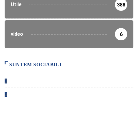
Utile
388
video
6
SUNTEM SOCIABILI