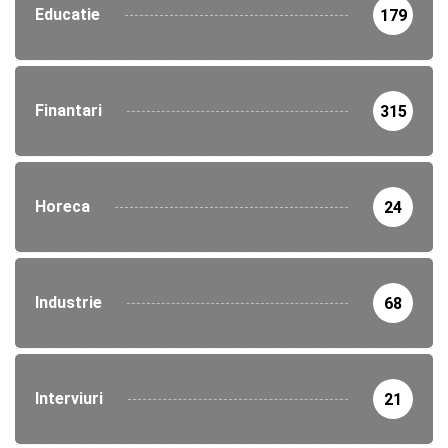
Educatie
179
Finantari
315
Horeca
24
Industrie
68
Interviuri
21