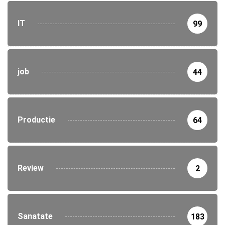
IT
99
job
44
Productie
64
Review
2
Sanatate
183