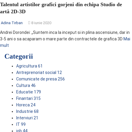
Talentul artistilor grafici gorjeni din echipa Studio de
artă 2D-3D
Adina Tirban
8 iunie 2020
Andrei Dorondei: „Suntem inca la inceput si in plina ascensiune, dar in
3-5 ani o sa acaparam o mare parte din contractele de grafica 3D
Mai
mult
Categorii
Agricultura
61
Antreprenoriat social
12
Comunicate de presa
256
Cultura
46
Educatie
179
Finantari
315
Horeca
24
Industrie
68
Interviuri
21
IT
99
job
44