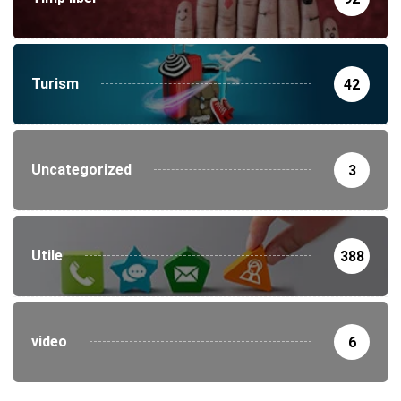
Turism
42
Uncategorized
3
Utile
388
video
6