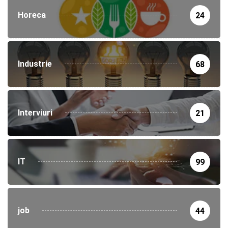
Horeca
24
Industrie
68
Interviuri
21
IT
99
job
44