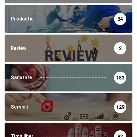
Productie
64
Review
2
Sanatate
183
Servicii
129
Timp liber
92