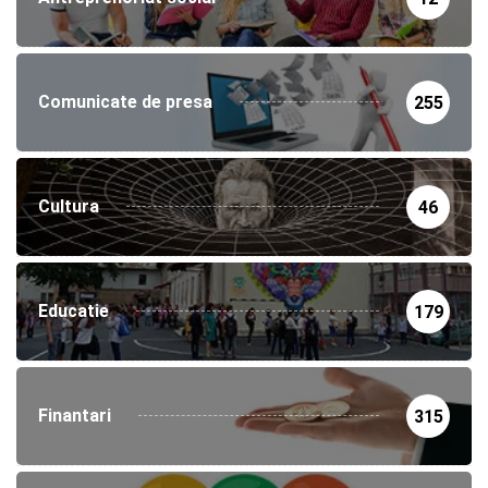
Comunicate de presa
255
Cultura
46
Educatie
179
Finantari
315