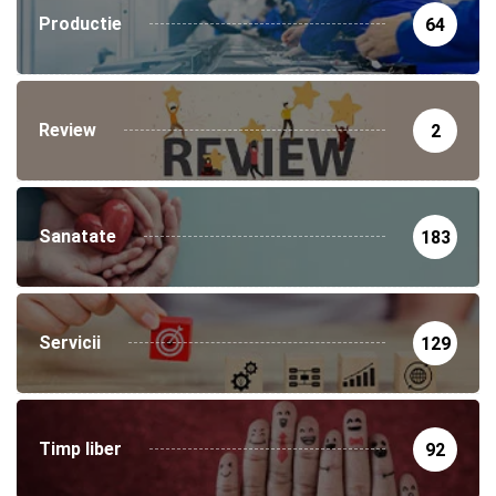
Productie
64
Review
2
Sanatate
183
Servicii
129
Timp liber
92