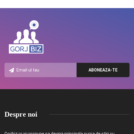
Despre noi
Gorjbiz.ro isi propune sa devina principala sursa de stiri cu