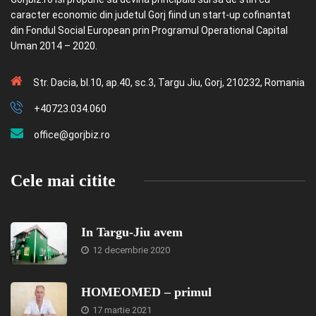
caracter economic din judetul Gorj fiind un start-up cofinantat
din Fondul Social European prin Programul Operational Capital
Uman 2014 – 2020.
Str. Dacia, bl.10, ap.40, sc.3, Targu Jiu, Gorj, 210232, Romania
+40723.034.060
office@gorjbiz.ro
Cele mai citite
In Targu-Jiu avem
12 decembrie 2020
HOMEOMED – primul
17 martie 2021