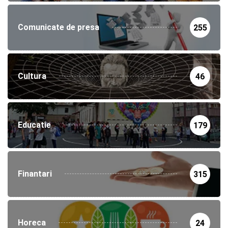
Comunicate de presa
255
Cultura
46
Educatie
179
Finantari
315
Horeca
24