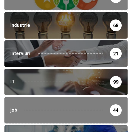
Industrie
68
Interviuri
21
IT
99
job
44